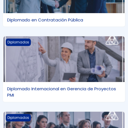
Diplomado en Contratación Pública
Diplomado Internacional en Gerencia de Proyectos PMI
Diplomados
Diplomado Internacional en Gerencia de Proyectos
PMI
Diplomado Internacional en Gestión del Talento Humano
Diplomados