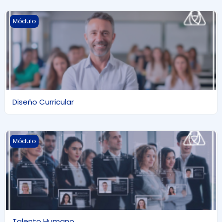
Diseño Curricular
Módulo
Diseño Curricular
Talento Humano
Módulo
Talento Humano