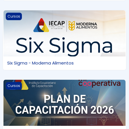
Six Sigma - Moderna Alimentos
Cursos
Six Sigma - Moderna Alimentos
PLAN ANUAL DE CAPACITACIÓN 2026 - COAC- INGASEOSAS
Cursos