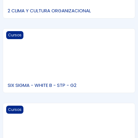
2 CLIMA Y CULTURA ORGANIZACIONAL
SIX SIGMA - WHITE B - STP - G2
Cursos
SIX SIGMA - WHITE B - STP - G2
SIX SIGMA - WHITE B - STP- G1
Cursos