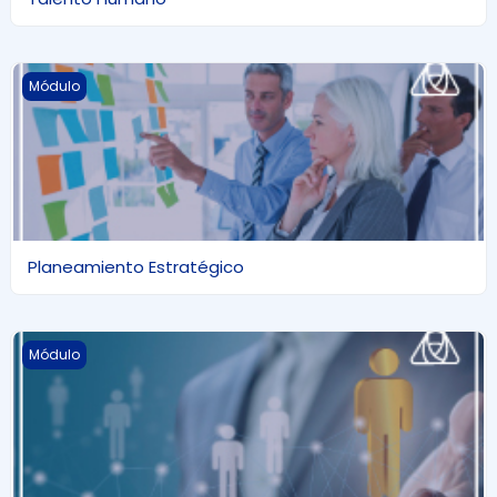
Planeamiento Estratégico
Módulo
Planeamiento Estratégico
Gestión y Administración del Talento Humano
Módulo