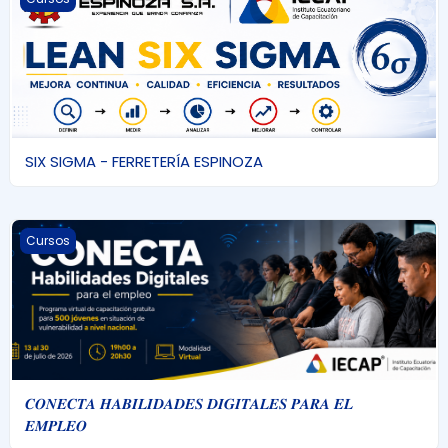
SIX SIGMA - FERRETERÍA ESPINOZA
𝑪𝑶𝑵𝑬𝑪𝑻𝑨 𝑯𝑨𝑩𝑰𝑳𝑰𝑫𝑨𝑫𝑬𝑺 𝑫𝑰𝑮𝑰𝑻𝑨𝑳𝑬𝑺 𝑷𝑨𝑹𝑨 𝑬𝑳 𝑬𝑴𝑷𝑳𝑬𝑶
Cursos
𝑪𝑶𝑵𝑬𝑪𝑻𝑨 𝑯𝑨𝑩𝑰𝑳𝑰𝑫𝑨𝑫𝑬𝑺 𝑫𝑰𝑮𝑰𝑻𝑨𝑳𝑬𝑺 𝑷𝑨𝑹𝑨 𝑬𝑳
𝑬𝑴𝑷𝑳𝑬𝑶