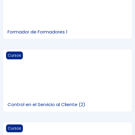
Formador de Formadores 1
Control en el Servicio al Cliente (2)
Cursos
Control en el Servicio al Cliente (2)
2 Auditor Interno en Sistema de Gestión de la Calidad IS
Cursos