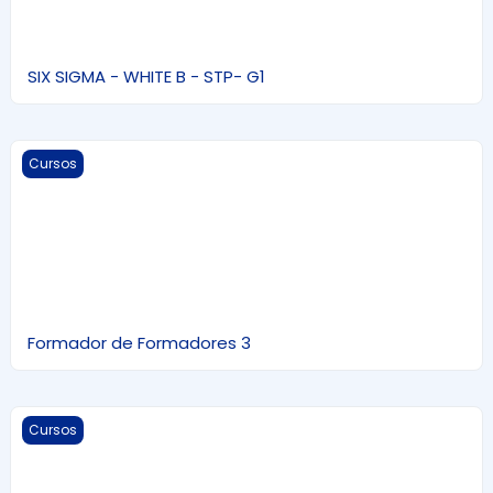
SIX SIGMA - WHITE B - STP- G1
Formador de Formadores 3
Cursos
Formador de Formadores 3
Formador de Formadores 1
Cursos